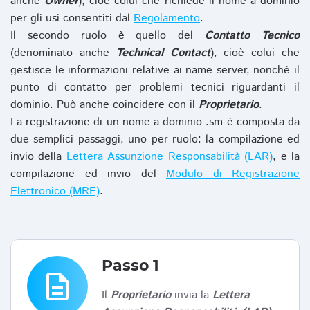
anche
Owner
), cioè colui che richiede il nome a dominio
per gli usi consentiti dal
Regolamento
.
Il secondo ruolo è quello del
Contatto Tecnico
(denominato anche
Technical Contact
), cioè colui che
gestisce le informazioni relative ai name server, nonchè il
punto di contatto per problemi tecnici riguardanti il
dominio. Può anche coincidere con il
Proprietario
.
La registrazione di un nome a dominio .sm è composta da
due semplici passaggi, uno per ruolo: la compilazione ed
invio della
Lettera Assunzione Responsabilità (LAR)
, e la
compilazione ed invio del
Modulo di Registrazione
Elettronico (MRE)
.
Passo 1
description
Il
Proprietario
invia la
Lettera