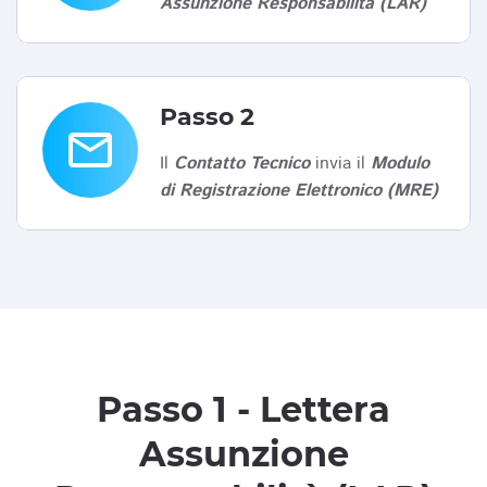
Assunzione Responsabilità (LAR)
Passo 2
email
Il
Contatto Tecnico
invia il
Modulo
di Registrazione Elettronico (MRE)
Passo 1 - Lettera
Assunzione