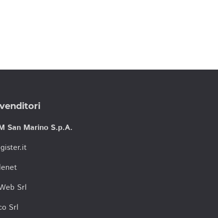
venditori
M San Marino S.p.A.
gister.it
lenet
tWeb Srl
co Srl