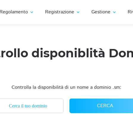
Regolamento
Registrazione
Gestione
Ri
expand_more
expand_more
expand_more
rollo disponiblità Do
Controlla la disponibilità di un nome a dominio .sm:
CERCA
Cerca il tuo dominio