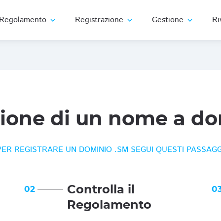
Regolamento
Registrazione
Gestione
Ri
expand_more
expand_more
expand_more
zione di un nome a do
PER REGISTRARE UN DOMINIO .SM SEGUI QUESTI PASSAGG
Controlla il
02
0
Regolamento