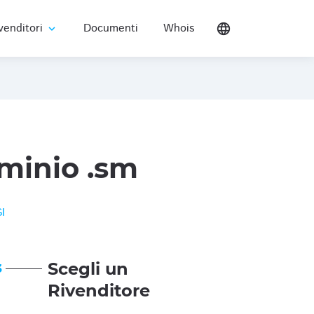
venditori
Documenti
Whois
language
expand_more
minio .sm
I
Scegli un
3
Rivenditore