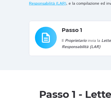
Responsabilità (LAR)
, e la compilazione ed in
Passo 1
description
Il
Proprietario
invia la
Lett
Responsabilità (LAR)
Passo 1 - Let