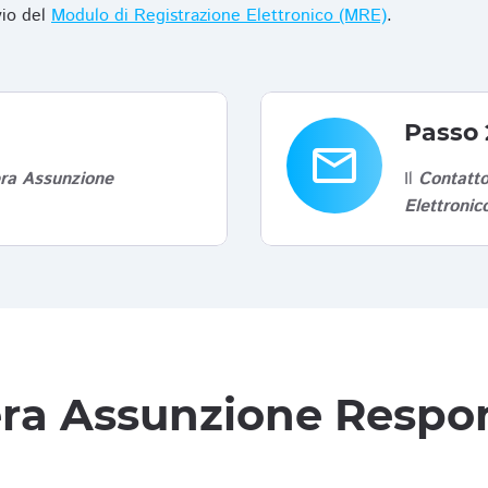
vio del
Modulo di Registrazione Elettronico (MRE)
.
Passo 
email
era Assunzione
Il
Contatto
Elettroni
tera Assunzione Respon