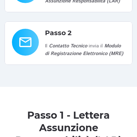
Assunzione Responsabilità (LAR)
Passo 2
email
Il
Contatto Tecnico
invia il
Modulo
di Registrazione Elettronico (MRE)
Passo 1 - Lettera
Assunzione