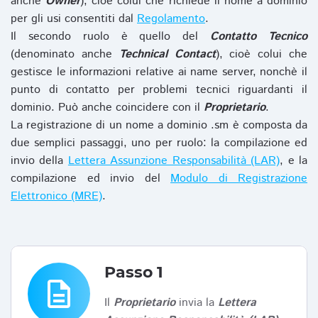
anche
Owner
), cioè colui che richiede il nome a dominio
per gli usi consentiti dal
Regolamento
.
Il secondo ruolo è quello del
Contatto Tecnico
(denominato anche
Technical Contact
), cioè colui che
gestisce le informazioni relative ai name server, nonchè il
punto di contatto per problemi tecnici riguardanti il
dominio. Può anche coincidere con il
Proprietario
.
La registrazione di un nome a dominio .sm è composta da
due semplici passaggi, uno per ruolo: la compilazione ed
invio della
Lettera Assunzione Responsabilità (LAR)
, e la
compilazione ed invio del
Modulo di Registrazione
Elettronico (MRE)
.
Passo 1
description
Il
Proprietario
invia la
Lettera