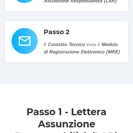
Assunzione Responsabilità (LAR)
Passo 2
email
Il
Contatto Tecnico
invia il
Modulo
di Registrazione Elettronico (MRE)
Passo 1 - Lettera
Assunzione