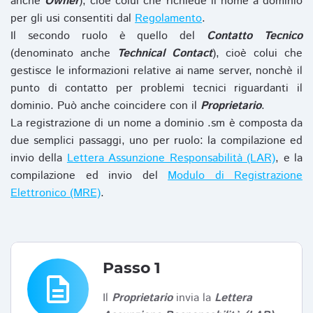
anche
Owner
), cioè colui che richiede il nome a dominio
per gli usi consentiti dal
Regolamento
.
Il secondo ruolo è quello del
Contatto Tecnico
(denominato anche
Technical Contact
), cioè colui che
gestisce le informazioni relative ai name server, nonchè il
punto di contatto per problemi tecnici riguardanti il
dominio. Può anche coincidere con il
Proprietario
.
La registrazione di un nome a dominio .sm è composta da
due semplici passaggi, uno per ruolo: la compilazione ed
invio della
Lettera Assunzione Responsabilità (LAR)
, e la
compilazione ed invio del
Modulo di Registrazione
Elettronico (MRE)
.
Passo 1
description
Il
Proprietario
invia la
Lettera