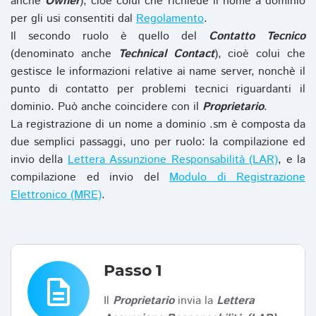
anche
Owner
), cioè colui che richiede il nome a dominio
per gli usi consentiti dal
Regolamento
.
Il secondo ruolo è quello del
Contatto Tecnico
(denominato anche
Technical Contact
), cioè colui che
gestisce le informazioni relative ai name server, nonchè il
punto di contatto per problemi tecnici riguardanti il
dominio. Può anche coincidere con il
Proprietario
.
La registrazione di un nome a dominio .sm è composta da
due semplici passaggi, uno per ruolo: la compilazione ed
invio della
Lettera Assunzione Responsabilità (LAR)
, e la
compilazione ed invio del
Modulo di Registrazione
Elettronico (MRE)
.
Passo 1
description
Il
Proprietario
invia la
Lettera