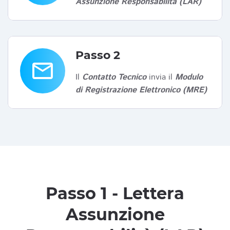
Assunzione Responsabilità (LAR)
Passo 2
email
Il
Contatto Tecnico
invia il
Modulo
di Registrazione Elettronico (MRE)
Passo 1 - Lettera
Assunzione