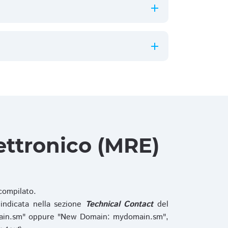
ettronico (MRE)
ompilato.
indicata nella sezione
Technical Contact
del
main.sm" oppure "New Domain: mydomain.sm",