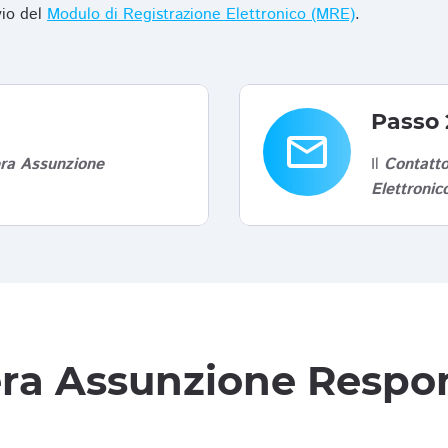
vio del
Modulo di Registrazione Elettronico (MRE)
.
Passo 
email
era Assunzione
Il
Contatto
Elettroni
tera Assunzione Respon