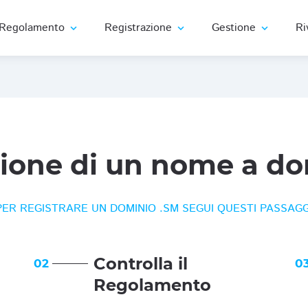
Regolamento
Registrazione
Gestione
Ri
expand_more
expand_more
expand_more
zione di un nome a do
PER REGISTRARE UN DOMINIO .SM SEGUI QUESTI PASSAGG
Controlla il
02
0
Regolamento