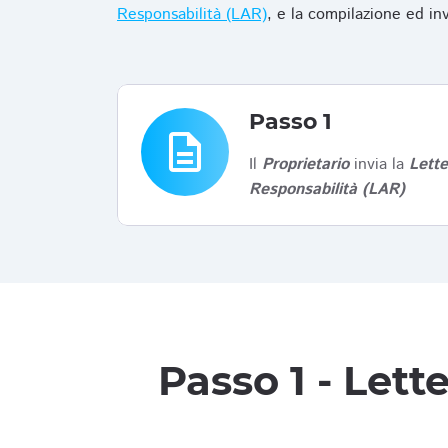
Responsabilità (LAR)
, e la compilazione ed in
Passo 1
description
Il
Proprietario
invia la
Lett
Responsabilità (LAR)
Passo 1 - Let