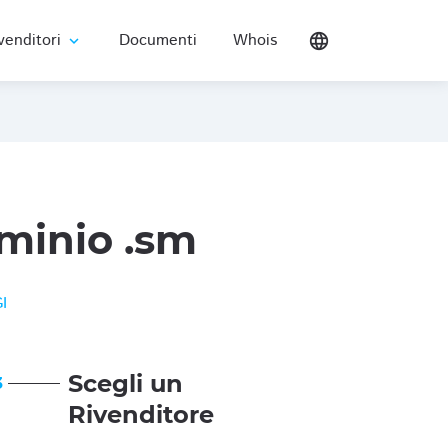
venditori
Documenti
Whois
language
expand_more
minio .sm
I
Scegli un
3
Rivenditore