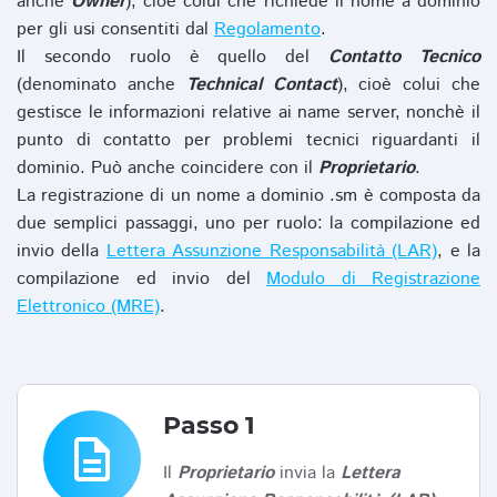
anche
Owner
), cioè colui che richiede il nome a dominio
per gli usi consentiti dal
Regolamento
.
Il secondo ruolo è quello del
Contatto Tecnico
(denominato anche
Technical Contact
), cioè colui che
gestisce le informazioni relative ai name server, nonchè il
punto di contatto per problemi tecnici riguardanti il
dominio. Può anche coincidere con il
Proprietario
.
La registrazione di un nome a dominio .sm è composta da
due semplici passaggi, uno per ruolo: la compilazione ed
invio della
Lettera Assunzione Responsabilità (LAR)
, e la
compilazione ed invio del
Modulo di Registrazione
Elettronico (MRE)
.
Passo 1
description
Il
Proprietario
invia la
Lettera