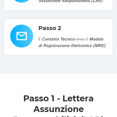
Assunzione Responsabilità (LAR)
Passo 2
email
Il
Contatto Tecnico
invia il
Modulo
di Registrazione Elettronico (MRE)
Passo 1 - Lettera
Assunzione