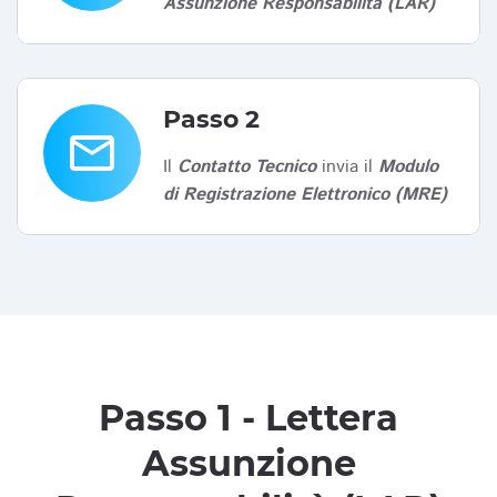
Assunzione Responsabilità (LAR)
Passo 2
email
Il
Contatto Tecnico
invia il
Modulo
di Registrazione Elettronico (MRE)
Passo 1 - Lettera
Assunzione