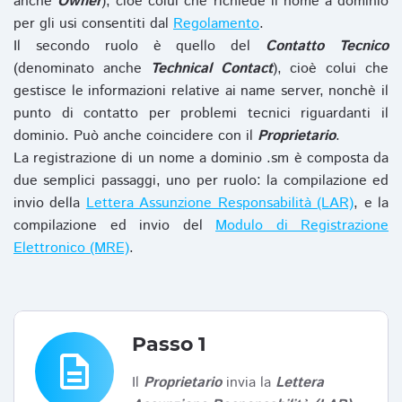
anche
Owner
), cioè colui che richiede il nome a dominio
per gli usi consentiti dal
Regolamento
.
Il secondo ruolo è quello del
Contatto Tecnico
(denominato anche
Technical Contact
), cioè colui che
gestisce le informazioni relative ai name server, nonchè il
punto di contatto per problemi tecnici riguardanti il
dominio. Può anche coincidere con il
Proprietario
.
La registrazione di un nome a dominio .sm è composta da
due semplici passaggi, uno per ruolo: la compilazione ed
invio della
Lettera Assunzione Responsabilità (LAR)
, e la
compilazione ed invio del
Modulo di Registrazione
Elettronico (MRE)
.
Passo 1
description
Il
Proprietario
invia la
Lettera