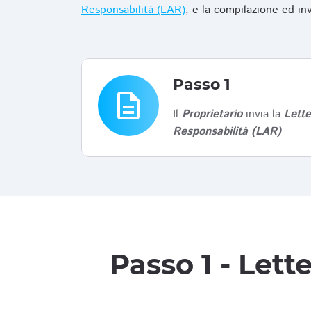
Responsabilità (LAR)
, e la compilazione ed in
Passo 1
description
Il
Proprietario
invia la
Lett
Responsabilità (LAR)
Passo 1 - Let