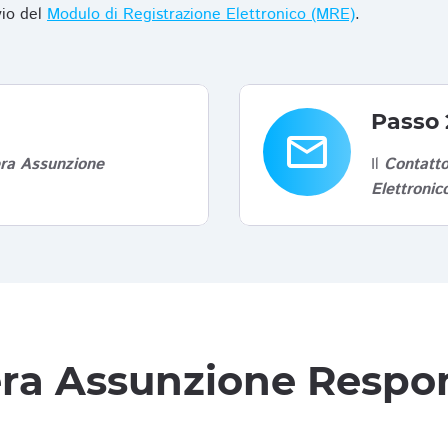
vio del
Modulo di Registrazione Elettronico (MRE)
.
Passo 
email
era Assunzione
Il
Contatto
Elettroni
tera Assunzione Respon