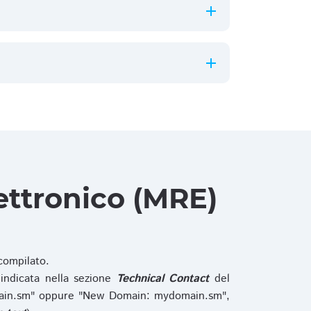
ettronico (MRE)
ompilato.
indicata nella sezione
Technical Contact
del
main.sm" oppure "New Domain: mydomain.sm",