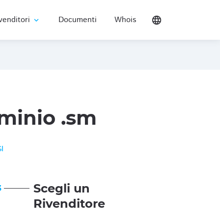
venditori
Documenti
Whois
language
expand_more
minio .sm
I
Scegli un
3
Rivenditore