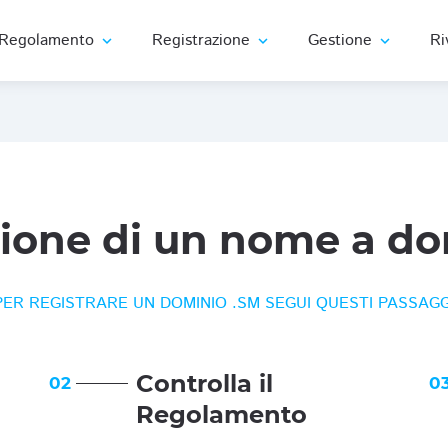
Regolamento
Registrazione
Gestione
Ri
expand_more
expand_more
expand_more
zione di un nome a do
PER REGISTRARE UN DOMINIO .SM SEGUI QUESTI PASSAGG
Controlla il
02
0
Regolamento