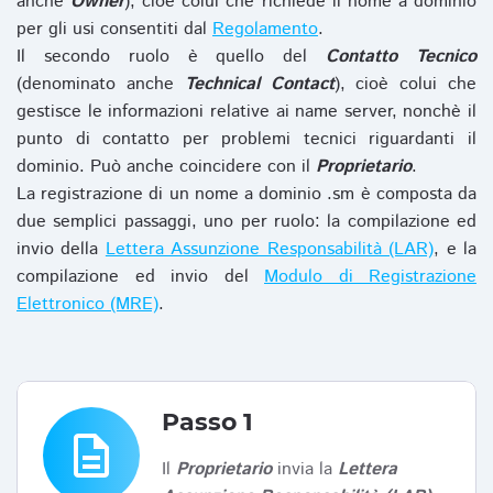
anche
Owner
), cioè colui che richiede il nome a dominio
per gli usi consentiti dal
Regolamento
.
Il secondo ruolo è quello del
Contatto Tecnico
(denominato anche
Technical Contact
), cioè colui che
gestisce le informazioni relative ai name server, nonchè il
punto di contatto per problemi tecnici riguardanti il
dominio. Può anche coincidere con il
Proprietario
.
La registrazione di un nome a dominio .sm è composta da
due semplici passaggi, uno per ruolo: la compilazione ed
invio della
Lettera Assunzione Responsabilità (LAR)
, e la
compilazione ed invio del
Modulo di Registrazione
Elettronico (MRE)
.
Passo 1
description
Il
Proprietario
invia la
Lettera