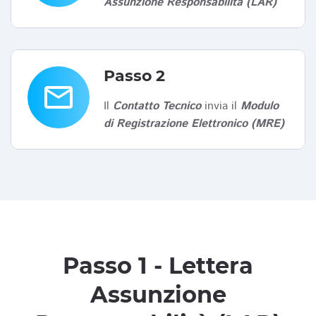
Assunzione Responsabilità (LAR)
Passo 2
email
Il
Contatto Tecnico
invia il
Modulo
di Registrazione Elettronico (MRE)
Passo 1 - Lettera
Assunzione