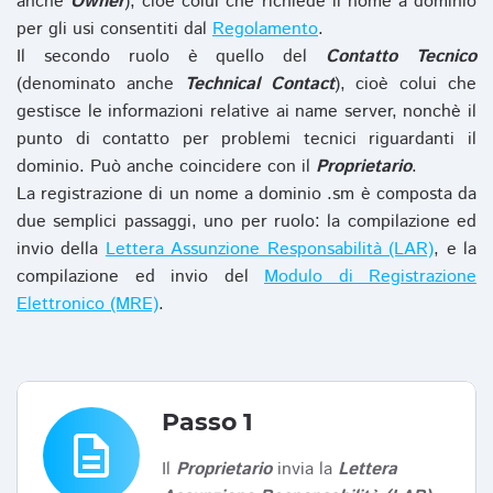
anche
Owner
), cioè colui che richiede il nome a dominio
per gli usi consentiti dal
Regolamento
.
Il secondo ruolo è quello del
Contatto Tecnico
(denominato anche
Technical Contact
), cioè colui che
gestisce le informazioni relative ai name server, nonchè il
punto di contatto per problemi tecnici riguardanti il
dominio. Può anche coincidere con il
Proprietario
.
La registrazione di un nome a dominio .sm è composta da
due semplici passaggi, uno per ruolo: la compilazione ed
invio della
Lettera Assunzione Responsabilità (LAR)
, e la
compilazione ed invio del
Modulo di Registrazione
Elettronico (MRE)
.
Passo 1
description
Il
Proprietario
invia la
Lettera