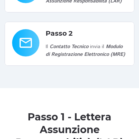
Assunzione Responsabilità (LAR)
Passo 2
email
Il
Contatto Tecnico
invia il
Modulo
di Registrazione Elettronico (MRE)
Passo 1 - Lettera
Assunzione