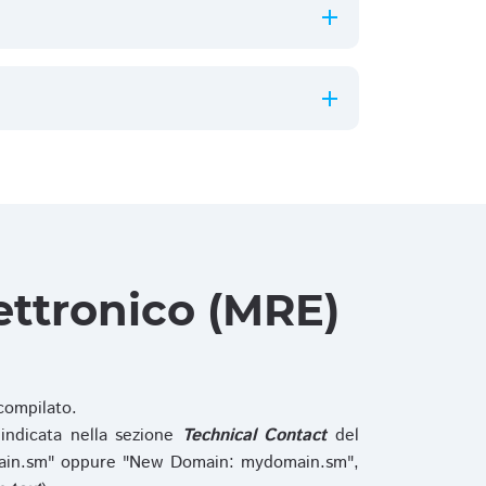
ettronico (MRE)
ompilato.
indicata nella sezione
Technical Contact
del
main.sm" oppure "New Domain: mydomain.sm",