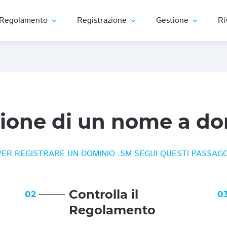
Regolamento
Registrazione
Gestione
Ri
expand_more
expand_more
expand_more
zione di un nome a do
PER REGISTRARE UN DOMINIO .SM SEGUI QUESTI PASSAGG
Controlla il
02
0
Regolamento