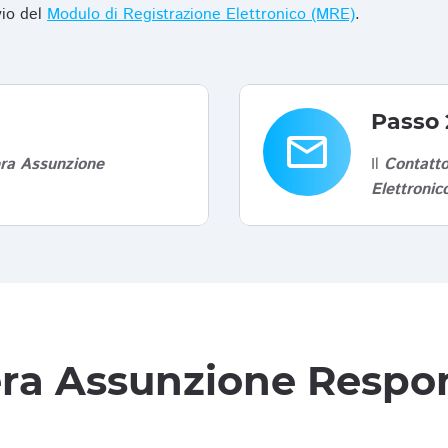
vio del
Modulo di Registrazione Elettronico (MRE)
.
Passo 
email
era Assunzione
Il
Contatto
Elettroni
tera Assunzione Respon