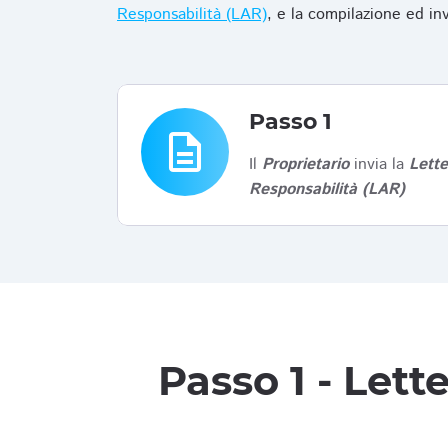
Responsabilità (LAR)
, e la compilazione ed in
Passo 1
description
Il
Proprietario
invia la
Lett
Responsabilità (LAR)
Passo 1 - Let