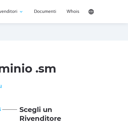
venditori
Documenti
Whois
language
expand_more
minio .sm
I
Scegli un
3
Rivenditore