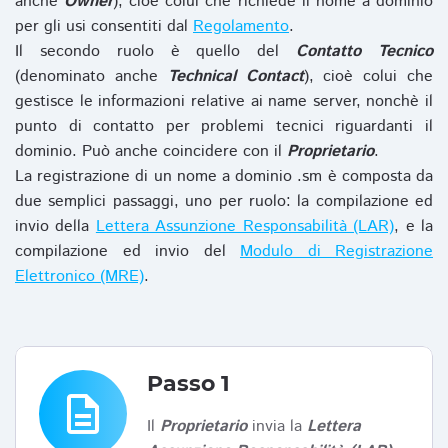
anche
Owner
), cioè colui che richiede il nome a dominio
per gli usi consentiti dal
Regolamento
.
Il secondo ruolo è quello del
Contatto Tecnico
(denominato anche
Technical Contact
), cioè colui che
gestisce le informazioni relative ai name server, nonchè il
punto di contatto per problemi tecnici riguardanti il
dominio. Può anche coincidere con il
Proprietario
.
La registrazione di un nome a dominio .sm è composta da
due semplici passaggi, uno per ruolo: la compilazione ed
invio della
Lettera Assunzione Responsabilità (LAR)
, e la
compilazione ed invio del
Modulo di Registrazione
Elettronico (MRE)
.
Passo 1
description
Il
Proprietario
invia la
Lettera