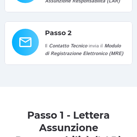
Assunzione Responsabilità (LAR)
Passo 2
email
Il
Contatto Tecnico
invia il
Modulo
di Registrazione Elettronico (MRE)
Passo 1 - Lettera
Assunzione