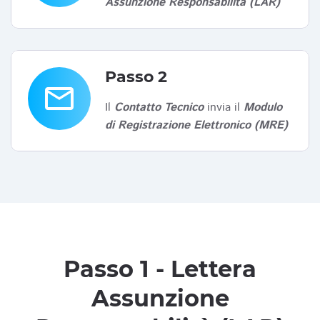
Assunzione Responsabilità (LAR)
Passo 2
email
Il
Contatto Tecnico
invia il
Modulo
di Registrazione Elettronico (MRE)
Passo 1 - Lettera
Assunzione