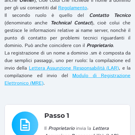
anche
Owner
), cioè colui che richiede il nome a dominio
per gli usi consentiti dal
Regolamento
.
Il secondo ruolo è quello del
Contatto Tecnico
(denominato anche
Technical Contact
), cioè colui che
gestisce le informazioni relative ai name server, nonchè il
punto di contatto per problemi tecnici riguardanti il
dominio. Può anche coincidere con il
Proprietario
.
La registrazione di un nome a dominio .sm è composta da
due semplici passaggi, uno per ruolo: la compilazione ed
invio della
Lettera Assunzione Responsabilità (LAR)
, e la
compilazione ed invio del
Modulo di Registrazione
Elettronico (MRE)
.
Passo 1
description
Il
Proprietario
invia la
Lettera