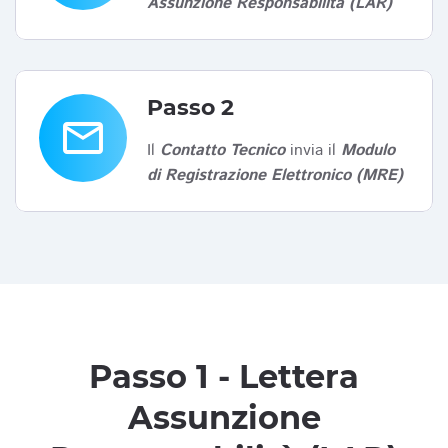
Assunzione Responsabilità (LAR)
Passo 2
email
Il
Contatto Tecnico
invia il
Modulo
di Registrazione Elettronico (MRE)
Passo 1 - Lettera
Assunzione