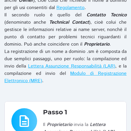
anche
Owner
), cioè colui che richiede il nome a dominio
per gli usi consentiti dal
Regolamento
.
Il secondo ruolo è quello del
Contatto Tecnico
(denominato anche
Technical Contact
), cioè colui che
gestisce le informazioni relative ai name server, nonchè il
punto di contatto per problemi tecnici riguardanti il
dominio. Può anche coincidere con il
Proprietario
.
La registrazione di un nome a dominio .sm è composta da
due semplici passaggi, uno per ruolo: la compilazione ed
invio della
Lettera Assunzione Responsabilità (LAR)
, e la
compilazione ed invio del
Modulo di Registrazione
Elettronico (MRE)
.
Passo 1
description
Il
Proprietario
invia la
Lettera