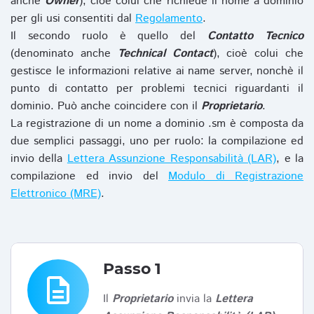
anche
Owner
), cioè colui che richiede il nome a dominio
per gli usi consentiti dal
Regolamento
.
Il secondo ruolo è quello del
Contatto Tecnico
(denominato anche
Technical Contact
), cioè colui che
gestisce le informazioni relative ai name server, nonchè il
punto di contatto per problemi tecnici riguardanti il
dominio. Può anche coincidere con il
Proprietario
.
La registrazione di un nome a dominio .sm è composta da
due semplici passaggi, uno per ruolo: la compilazione ed
invio della
Lettera Assunzione Responsabilità (LAR)
, e la
compilazione ed invio del
Modulo di Registrazione
Elettronico (MRE)
.
Passo 1
description
Il
Proprietario
invia la
Lettera