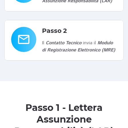
Assunzione Responsabilità (LAR)
Passo 2
email
Il
Contatto Tecnico
invia il
Modulo
di Registrazione Elettronico (MRE)
Passo 1 - Lettera
Assunzione