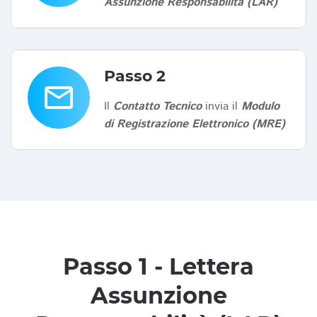
Assunzione Responsabilità (LAR)
Passo 2
email
Il
Contatto Tecnico
invia il
Modulo
di Registrazione Elettronico (MRE)
Passo 1 - Lettera
Assunzione