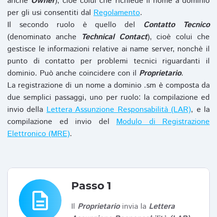
anche
Owner
), cioè colui che richiede il nome a dominio
per gli usi consentiti dal
Regolamento
.
Il secondo ruolo è quello del
Contatto Tecnico
(denominato anche
Technical Contact
), cioè colui che
gestisce le informazioni relative ai name server, nonchè il
punto di contatto per problemi tecnici riguardanti il
dominio. Può anche coincidere con il
Proprietario
.
La registrazione di un nome a dominio .sm è composta da
due semplici passaggi, uno per ruolo: la compilazione ed
invio della
Lettera Assunzione Responsabilità (LAR)
, e la
compilazione ed invio del
Modulo di Registrazione
Elettronico (MRE)
.
Passo 1
description
Il
Proprietario
invia la
Lettera