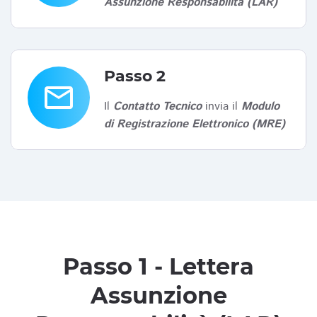
Assunzione Responsabilità (LAR)
Passo 2
email
Il
Contatto Tecnico
invia il
Modulo
di Registrazione Elettronico (MRE)
Passo 1 - Lettera
Assunzione