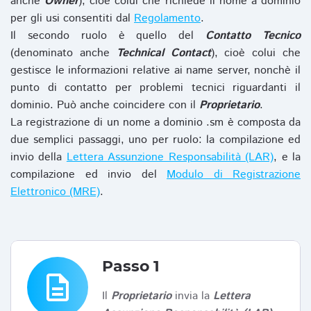
anche
Owner
), cioè colui che richiede il nome a dominio
per gli usi consentiti dal
Regolamento
.
Il secondo ruolo è quello del
Contatto Tecnico
(denominato anche
Technical Contact
), cioè colui che
gestisce le informazioni relative ai name server, nonchè il
punto di contatto per problemi tecnici riguardanti il
dominio. Può anche coincidere con il
Proprietario
.
La registrazione di un nome a dominio .sm è composta da
due semplici passaggi, uno per ruolo: la compilazione ed
invio della
Lettera Assunzione Responsabilità (LAR)
, e la
compilazione ed invio del
Modulo di Registrazione
Elettronico (MRE)
.
Passo 1
description
Il
Proprietario
invia la
Lettera