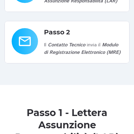
Assunzione Responsabilità (LAR)
Passo 2
email
Il
Contatto Tecnico
invia il
Modulo
di Registrazione Elettronico (MRE)
Passo 1 - Lettera
Assunzione