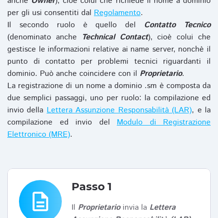
anche
Owner
), cioè colui che richiede il nome a dominio
per gli usi consentiti dal
Regolamento
.
Il secondo ruolo è quello del
Contatto Tecnico
(denominato anche
Technical Contact
), cioè colui che
gestisce le informazioni relative ai name server, nonchè il
punto di contatto per problemi tecnici riguardanti il
dominio. Può anche coincidere con il
Proprietario
.
La registrazione di un nome a dominio .sm è composta da
due semplici passaggi, uno per ruolo: la compilazione ed
invio della
Lettera Assunzione Responsabilità (LAR)
, e la
compilazione ed invio del
Modulo di Registrazione
Elettronico (MRE)
.
Passo 1
description
Il
Proprietario
invia la
Lettera