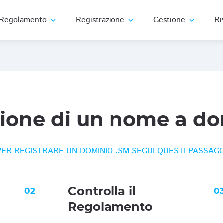
Regolamento
Registrazione
Gestione
Ri
expand_more
expand_more
expand_more
zione di un nome a do
PER REGISTRARE UN DOMINIO .SM SEGUI QUESTI PASSAGG
Controlla il
02
0
Regolamento