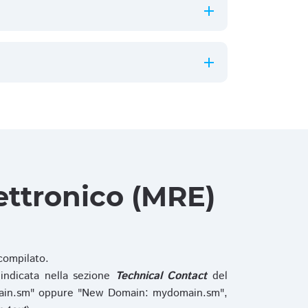
ettronico (MRE)
ompilato.
indicata nella sezione
Technical Contact
del
main.sm" oppure "New Domain: mydomain.sm",