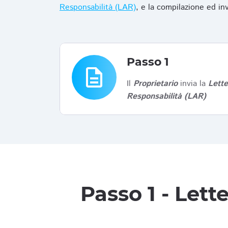
Responsabilità (LAR)
, e la compilazione ed in
Passo 1
description
Il
Proprietario
invia la
Lett
Responsabilità (LAR)
Passo 1 - Let