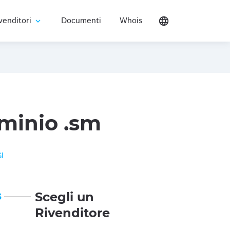
venditori
Documenti
Whois
language
expand_more
minio .sm
I
Scegli un
3
Rivenditore