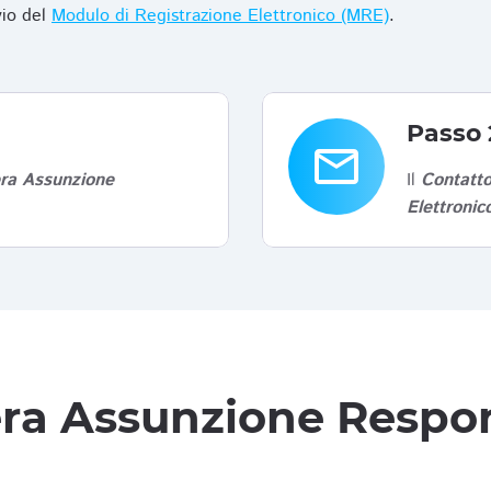
vio del
Modulo di Registrazione Elettronico (MRE)
.
Passo 
email
era Assunzione
Il
Contatto
Elettroni
tera Assunzione Respon