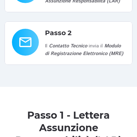
Assunzione Responsabilità (LAR)
Passo 2
email
Il
Contatto Tecnico
invia il
Modulo
di Registrazione Elettronico (MRE)
Passo 1 - Lettera
Assunzione