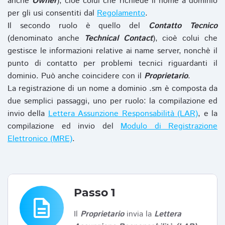
anche
Owner
), cioè colui che richiede il nome a dominio
per gli usi consentiti dal
Regolamento
.
Il secondo ruolo è quello del
Contatto Tecnico
(denominato anche
Technical Contact
), cioè colui che
gestisce le informazioni relative ai name server, nonchè il
punto di contatto per problemi tecnici riguardanti il
dominio. Può anche coincidere con il
Proprietario
.
La registrazione di un nome a dominio .sm è composta da
due semplici passaggi, uno per ruolo: la compilazione ed
invio della
Lettera Assunzione Responsabilità (LAR)
, e la
compilazione ed invio del
Modulo di Registrazione
Elettronico (MRE)
.
Passo 1
description
Il
Proprietario
invia la
Lettera