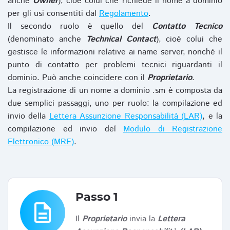
anche
Owner
), cioè colui che richiede il nome a dominio
per gli usi consentiti dal
Regolamento
.
Il secondo ruolo è quello del
Contatto Tecnico
(denominato anche
Technical Contact
), cioè colui che
gestisce le informazioni relative ai name server, nonchè il
punto di contatto per problemi tecnici riguardanti il
dominio. Può anche coincidere con il
Proprietario
.
La registrazione di un nome a dominio .sm è composta da
due semplici passaggi, uno per ruolo: la compilazione ed
invio della
Lettera Assunzione Responsabilità (LAR)
, e la
compilazione ed invio del
Modulo di Registrazione
Elettronico (MRE)
.
Passo 1
description
Il
Proprietario
invia la
Lettera