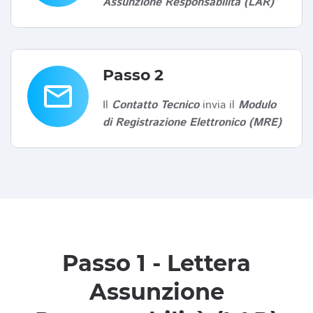
Assunzione Responsabilità (LAR)
Passo 2
email
Il
Contatto Tecnico
invia il
Modulo
di Registrazione Elettronico (MRE)
Passo 1 - Lettera
Assunzione