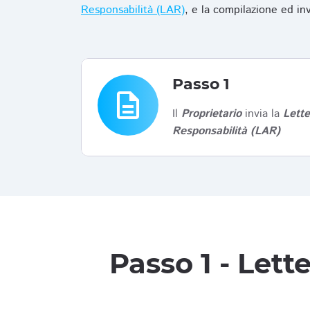
Responsabilità (LAR)
, e la compilazione ed in
Passo 1
description
Il
Proprietario
invia la
Lett
Responsabilità (LAR)
Passo 1 - Let