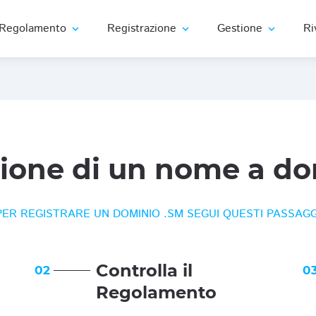
Regolamento
Registrazione
Gestione
Ri
expand_more
expand_more
expand_more
zione di un nome a do
PER REGISTRARE UN DOMINIO .SM SEGUI QUESTI PASSAGG
Controlla il
02
0
Regolamento