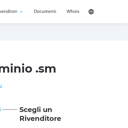
venditori
Documenti
Whois
language
expand_more
minio .sm
I
Scegli un
3
Rivenditore