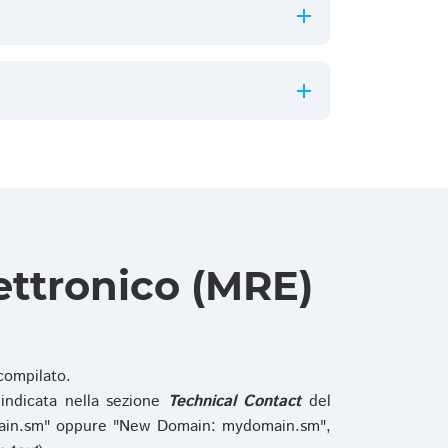
ettronico (MRE)
ompilato.
indicata nella sezione
Technical Contact
del
main.sm" oppure "New Domain: mydomain.sm",