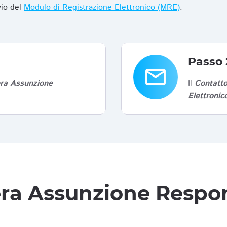
vio del
Modulo di Registrazione Elettronico (MRE)
.
Passo 
email
era Assunzione
Il
Contatto
Elettroni
tera Assunzione Respon