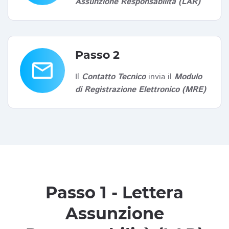
Assunzione Responsabilità (LAR)
Passo 2
email
Il
Contatto Tecnico
invia il
Modulo
di Registrazione Elettronico (MRE)
Passo 1 - Lettera
Assunzione