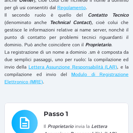
anche
Owner
), cioè colui che richiede il nome a dominio
per gli usi consentiti dal
Regolamento
.
Il secondo ruolo è quello del
Contatto Tecnico
(denominato anche
Technical Contact
), cioè colui che
gestisce le informazioni relative ai name server, nonchè il
punto di contatto per problemi tecnici riguardanti il
dominio. Può anche coincidere con il
Proprietario
.
La registrazione di un nome a dominio .sm è composta da
due semplici passaggi, uno per ruolo: la compilazione ed
invio della
Lettera Assunzione Responsabilità (LAR)
, e la
compilazione ed invio del
Modulo di Registrazione
Elettronico (MRE)
.
Passo 1
description
Il
Proprietario
invia la
Lettera