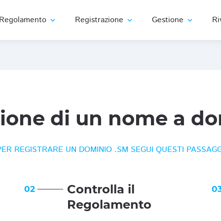
Regolamento
Registrazione
Gestione
Ri
expand_more
expand_more
expand_more
zione di un nome a do
PER REGISTRARE UN DOMINIO .SM SEGUI QUESTI PASSAGG
Controlla il
02
0
Regolamento