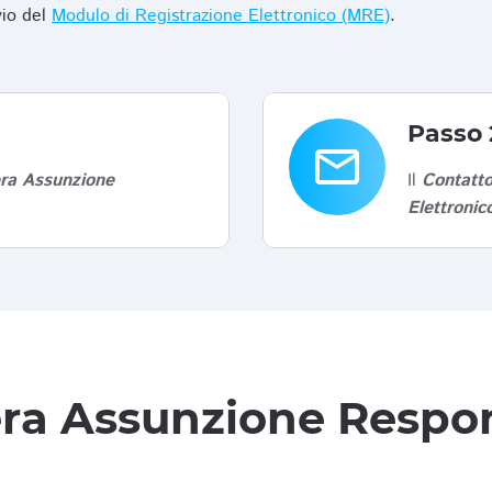
vio del
Modulo di Registrazione Elettronico (MRE)
.
Passo 
email
era Assunzione
Il
Contatto
Elettroni
tera Assunzione Respon