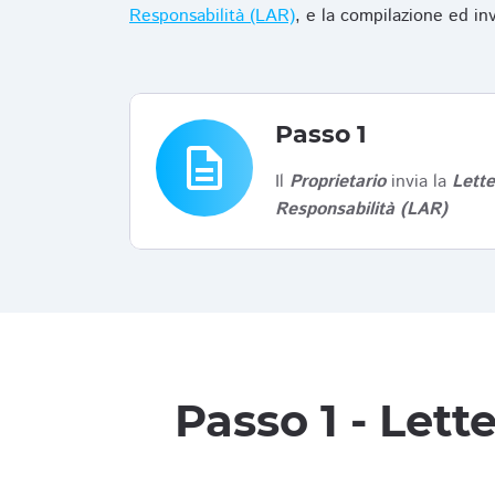
Responsabilità (LAR)
, e la compilazione ed in
Passo 1
description
Il
Proprietario
invia la
Lett
Responsabilità (LAR)
Passo 1 - Let