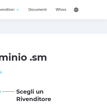
venditori
Documenti
Whois
language
expand_more
minio .sm
I
Scegli un
3
Rivenditore