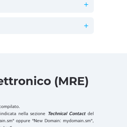
ettronico (MRE)
ompilato.
indicata nella sezione
Technical Contact
del
main.sm" oppure "New Domain: mydomain.sm",