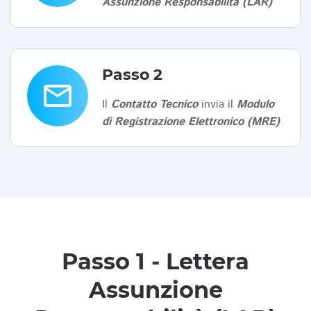
Assunzione Responsabilità (LAR)
Passo 2
email
Il
Contatto Tecnico
invia il
Modulo
di Registrazione Elettronico (MRE)
Passo 1 - Lettera
Assunzione