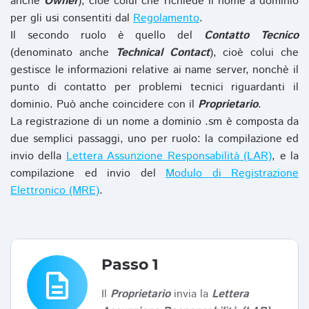
anche
Owner
), cioè colui che richiede il nome a dominio
per gli usi consentiti dal
Regolamento
.
Il secondo ruolo è quello del
Contatto Tecnico
(denominato anche
Technical Contact
), cioè colui che
gestisce le informazioni relative ai name server, nonchè il
punto di contatto per problemi tecnici riguardanti il
dominio. Può anche coincidere con il
Proprietario
.
La registrazione di un nome a dominio .sm è composta da
due semplici passaggi, uno per ruolo: la compilazione ed
invio della
Lettera Assunzione Responsabilità (LAR)
, e la
compilazione ed invio del
Modulo di Registrazione
Elettronico (MRE)
.
Passo 1
description
Il
Proprietario
invia la
Lettera