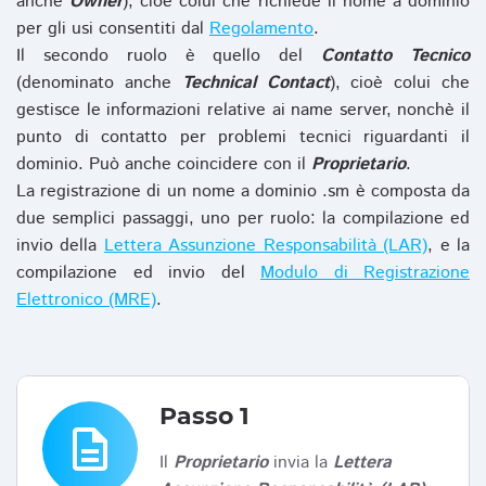
anche
Owner
), cioè colui che richiede il nome a dominio
per gli usi consentiti dal
Regolamento
.
Il secondo ruolo è quello del
Contatto Tecnico
(denominato anche
Technical Contact
), cioè colui che
gestisce le informazioni relative ai name server, nonchè il
punto di contatto per problemi tecnici riguardanti il
dominio. Può anche coincidere con il
Proprietario
.
La registrazione di un nome a dominio .sm è composta da
due semplici passaggi, uno per ruolo: la compilazione ed
invio della
Lettera Assunzione Responsabilità (LAR)
, e la
compilazione ed invio del
Modulo di Registrazione
Elettronico (MRE)
.
Passo 1
description
Il
Proprietario
invia la
Lettera