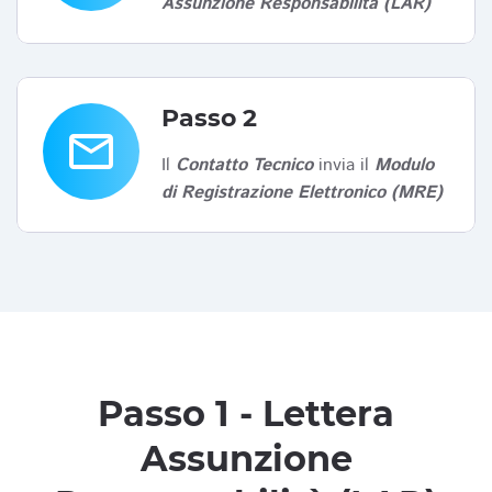
Assunzione Responsabilità (LAR)
Passo 2
email
Il
Contatto Tecnico
invia il
Modulo
di Registrazione Elettronico (MRE)
Passo 1 - Lettera
Assunzione