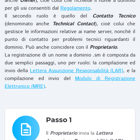
anche
Owner
), cioè colui che richiede il nome a dominio
per gli usi consentiti dal
Regolamento
.
Il secondo ruolo è quello del
Contatto Tecnico
(denominato anche
Technical Contact
), cioè colui che
gestisce le informazioni relative ai name server, nonchè il
punto di contatto per problemi tecnici riguardanti il
dominio. Può anche coincidere con il
Proprietario
.
La registrazione di un nome a dominio .sm è composta da
due semplici passaggi, uno per ruolo: la compilazione ed
invio della
Lettera Assunzione Responsabilità (LAR)
, e la
compilazione ed invio del
Modulo di Registrazione
Elettronico (MRE)
.
Passo 1
description
Il
Proprietario
invia la
Lettera