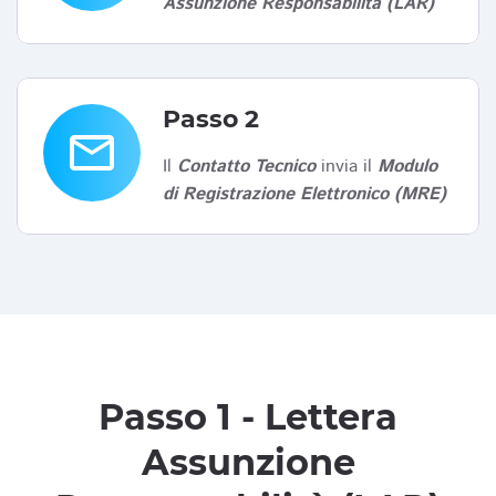
Assunzione Responsabilità (LAR)
Passo 2
email
Il
Contatto Tecnico
invia il
Modulo
di Registrazione Elettronico (MRE)
Passo 1 - Lettera
Assunzione