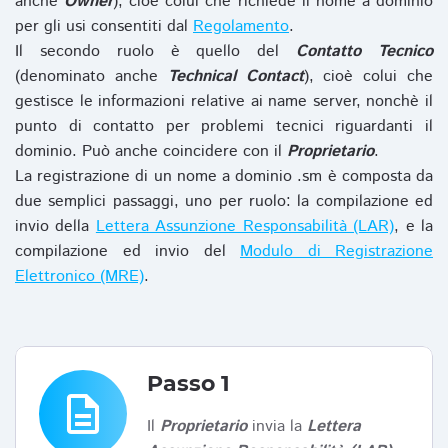
anche
Owner
), cioè colui che richiede il nome a dominio
per gli usi consentiti dal
Regolamento
.
Il secondo ruolo è quello del
Contatto Tecnico
(denominato anche
Technical Contact
), cioè colui che
gestisce le informazioni relative ai name server, nonchè il
punto di contatto per problemi tecnici riguardanti il
dominio. Può anche coincidere con il
Proprietario
.
La registrazione di un nome a dominio .sm è composta da
due semplici passaggi, uno per ruolo: la compilazione ed
invio della
Lettera Assunzione Responsabilità (LAR)
, e la
compilazione ed invio del
Modulo di Registrazione
Elettronico (MRE)
.
Passo 1
description
Il
Proprietario
invia la
Lettera