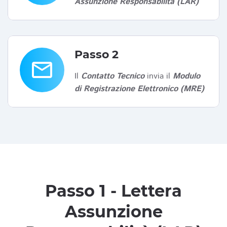
Assunzione Responsabilità (LAR)
Passo 2
email
Il
Contatto Tecnico
invia il
Modulo
di Registrazione Elettronico (MRE)
Passo 1 - Lettera
Assunzione