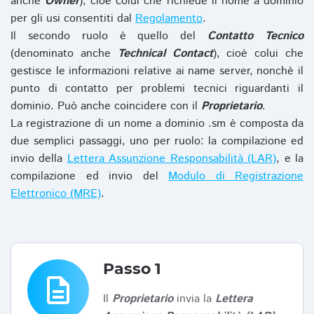
anche
Owner
), cioè colui che richiede il nome a dominio
per gli usi consentiti dal
Regolamento
.
Il secondo ruolo è quello del
Contatto Tecnico
(denominato anche
Technical Contact
), cioè colui che
gestisce le informazioni relative ai name server, nonchè il
punto di contatto per problemi tecnici riguardanti il
dominio. Può anche coincidere con il
Proprietario
.
La registrazione di un nome a dominio .sm è composta da
due semplici passaggi, uno per ruolo: la compilazione ed
invio della
Lettera Assunzione Responsabilità (LAR)
, e la
compilazione ed invio del
Modulo di Registrazione
Elettronico (MRE)
.
Passo 1
description
Il
Proprietario
invia la
Lettera