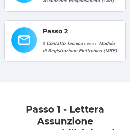
Assunzione Responsabilità (LAR)
Passo 2
email
Il
Contatto Tecnico
invia il
Modulo
di Registrazione Elettronico (MRE)
Passo 1 - Lettera
Assunzione