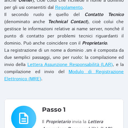
anche
Owner
), cioè colui che richiede il nome a dominio
per gli usi consentiti dal
Regolamento
.
Il secondo ruolo è quello del
Contatto Tecnico
(denominato anche
Technical Contact
), cioè colui che
gestisce le informazioni relative ai name server, nonchè il
punto di contatto per problemi tecnici riguardanti il
dominio. Può anche coincidere con il
Proprietario
.
La registrazione di un nome a dominio .sm è composta da
due semplici passaggi, uno per ruolo: la compilazione ed
invio della
Lettera Assunzione Responsabilità (LAR)
, e la
compilazione ed invio del
Modulo di Registrazione
Elettronico (MRE)
.
Passo 1
description
Il
Proprietario
invia la
Lettera