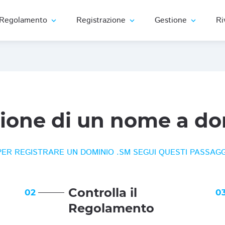
Regolamento
Registrazione
Gestione
Ri
expand_more
expand_more
expand_more
zione di un nome a do
PER REGISTRARE UN DOMINIO .SM SEGUI QUESTI PASSAGG
Controlla il
02
0
Regolamento