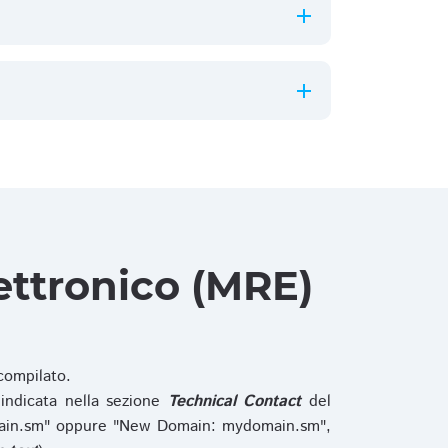
ettronico (MRE)
ompilato.
indicata nella sezione
Technical Contact
del
main.sm" oppure "New Domain: mydomain.sm",