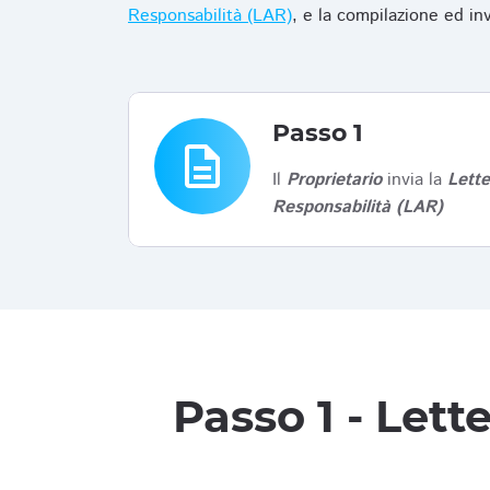
Responsabilità (LAR)
, e la compilazione ed in
Passo 1
description
Il
Proprietario
invia la
Lett
Responsabilità (LAR)
Passo 1 - Let