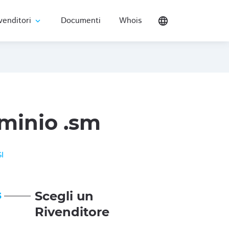
venditori
Documenti
Whois
language
expand_more
minio .sm
I
Scegli un
3
Rivenditore