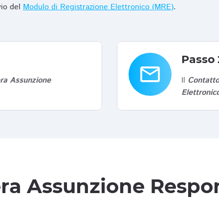
vio del
Modulo di Registrazione Elettronico (MRE)
.
Passo 
email
era Assunzione
Il
Contatto
Elettroni
tera Assunzione Respon