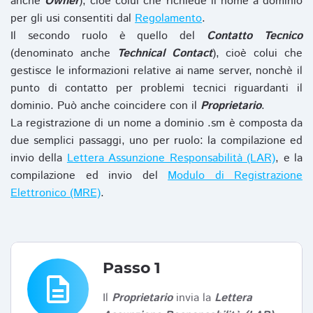
anche
Owner
), cioè colui che richiede il nome a dominio
per gli usi consentiti dal
Regolamento
.
Il secondo ruolo è quello del
Contatto Tecnico
(denominato anche
Technical Contact
), cioè colui che
gestisce le informazioni relative ai name server, nonchè il
punto di contatto per problemi tecnici riguardanti il
dominio. Può anche coincidere con il
Proprietario
.
La registrazione di un nome a dominio .sm è composta da
due semplici passaggi, uno per ruolo: la compilazione ed
invio della
Lettera Assunzione Responsabilità (LAR)
, e la
compilazione ed invio del
Modulo di Registrazione
Elettronico (MRE)
.
Passo 1
description
Il
Proprietario
invia la
Lettera