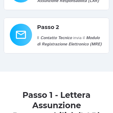
Assunzione Responsabilità (LAR)
Passo 2
email
Il
Contatto Tecnico
invia il
Modulo
di Registrazione Elettronico (MRE)
Passo 1 - Lettera
Assunzione