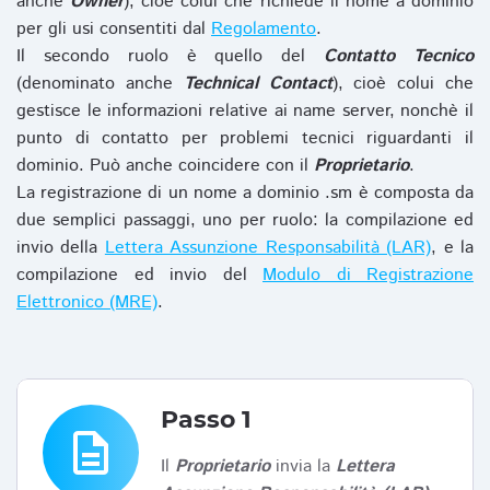
anche
Owner
), cioè colui che richiede il nome a dominio
per gli usi consentiti dal
Regolamento
.
Il secondo ruolo è quello del
Contatto Tecnico
(denominato anche
Technical Contact
), cioè colui che
gestisce le informazioni relative ai name server, nonchè il
punto di contatto per problemi tecnici riguardanti il
dominio. Può anche coincidere con il
Proprietario
.
La registrazione di un nome a dominio .sm è composta da
due semplici passaggi, uno per ruolo: la compilazione ed
invio della
Lettera Assunzione Responsabilità (LAR)
, e la
compilazione ed invio del
Modulo di Registrazione
Elettronico (MRE)
.
Passo 1
description
Il
Proprietario
invia la
Lettera