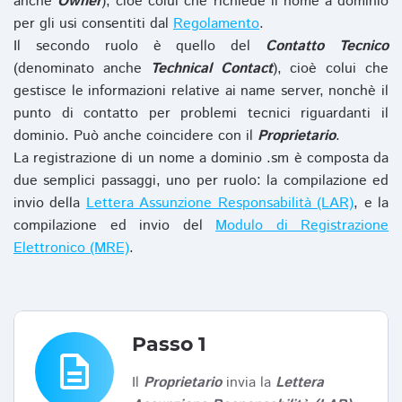
anche
Owner
), cioè colui che richiede il nome a dominio
per gli usi consentiti dal
Regolamento
.
Il secondo ruolo è quello del
Contatto Tecnico
(denominato anche
Technical Contact
), cioè colui che
gestisce le informazioni relative ai name server, nonchè il
punto di contatto per problemi tecnici riguardanti il
dominio. Può anche coincidere con il
Proprietario
.
La registrazione di un nome a dominio .sm è composta da
due semplici passaggi, uno per ruolo: la compilazione ed
invio della
Lettera Assunzione Responsabilità (LAR)
, e la
compilazione ed invio del
Modulo di Registrazione
Elettronico (MRE)
.
Passo 1
description
Il
Proprietario
invia la
Lettera