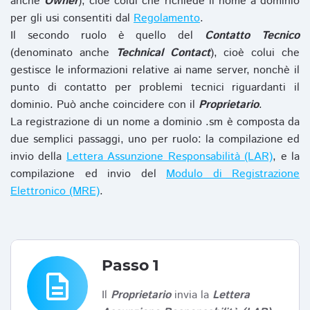
anche
Owner
), cioè colui che richiede il nome a dominio
per gli usi consentiti dal
Regolamento
.
Il secondo ruolo è quello del
Contatto Tecnico
(denominato anche
Technical Contact
), cioè colui che
gestisce le informazioni relative ai name server, nonchè il
punto di contatto per problemi tecnici riguardanti il
dominio. Può anche coincidere con il
Proprietario
.
La registrazione di un nome a dominio .sm è composta da
due semplici passaggi, uno per ruolo: la compilazione ed
invio della
Lettera Assunzione Responsabilità (LAR)
, e la
compilazione ed invio del
Modulo di Registrazione
Elettronico (MRE)
.
Passo 1
description
Il
Proprietario
invia la
Lettera