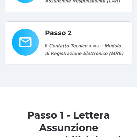
Assunzione Responsabilità (LAR)
Passo 2
email
Il
Contatto Tecnico
invia il
Modulo
di Registrazione Elettronico (MRE)
Passo 1 - Lettera
Assunzione