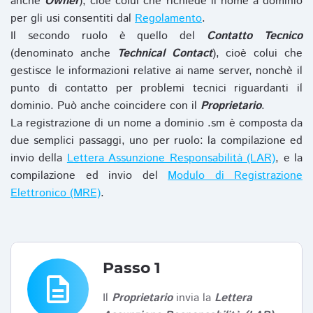
anche
Owner
), cioè colui che richiede il nome a dominio
per gli usi consentiti dal
Regolamento
.
Il secondo ruolo è quello del
Contatto Tecnico
(denominato anche
Technical Contact
), cioè colui che
gestisce le informazioni relative ai name server, nonchè il
punto di contatto per problemi tecnici riguardanti il
dominio. Può anche coincidere con il
Proprietario
.
La registrazione di un nome a dominio .sm è composta da
due semplici passaggi, uno per ruolo: la compilazione ed
invio della
Lettera Assunzione Responsabilità (LAR)
, e la
compilazione ed invio del
Modulo di Registrazione
Elettronico (MRE)
.
Passo 1
description
Il
Proprietario
invia la
Lettera