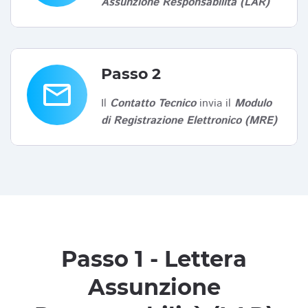
Assunzione Responsabilità (LAR)
Passo 2
email
Il
Contatto Tecnico
invia il
Modulo
di Registrazione Elettronico (MRE)
Passo 1 - Lettera
Assunzione