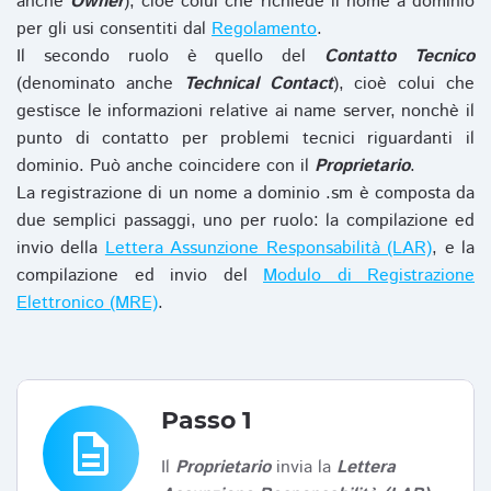
anche
Owner
), cioè colui che richiede il nome a dominio
per gli usi consentiti dal
Regolamento
.
Il secondo ruolo è quello del
Contatto Tecnico
(denominato anche
Technical Contact
), cioè colui che
gestisce le informazioni relative ai name server, nonchè il
punto di contatto per problemi tecnici riguardanti il
dominio. Può anche coincidere con il
Proprietario
.
La registrazione di un nome a dominio .sm è composta da
due semplici passaggi, uno per ruolo: la compilazione ed
invio della
Lettera Assunzione Responsabilità (LAR)
, e la
compilazione ed invio del
Modulo di Registrazione
Elettronico (MRE)
.
Passo 1
description
Il
Proprietario
invia la
Lettera