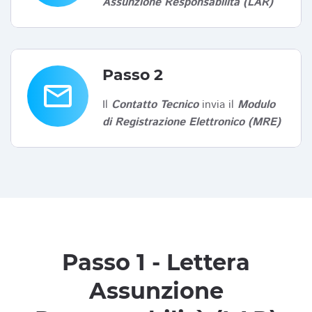
Assunzione Responsabilità (LAR)
Passo 2
email
Il
Contatto Tecnico
invia il
Modulo
di Registrazione Elettronico (MRE)
Passo 1 - Lettera
Assunzione