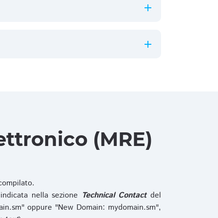
ettronico (MRE)
ompilato.
indicata nella sezione
Technical Contact
del
main.sm" oppure "New Domain: mydomain.sm",