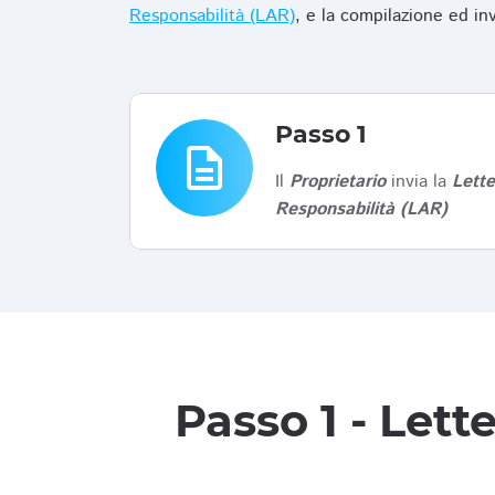
Responsabilità (LAR)
, e la compilazione ed in
Passo 1
description
Il
Proprietario
invia la
Lett
Responsabilità (LAR)
Passo 1 - Let