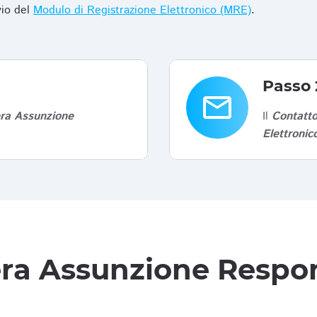
vio del
Modulo di Registrazione Elettronico (MRE)
.
Passo 
email
era Assunzione
Il
Contatto
Elettroni
tera Assunzione Respon