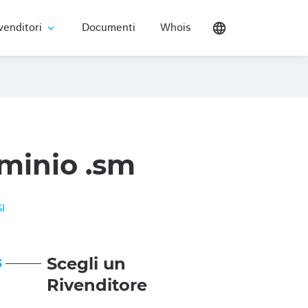
venditori
Documenti
Whois
language
expand_more
minio .sm
I
Scegli un
3
Rivenditore