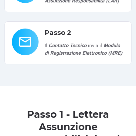
Assunzione Responsabilità (LAR)
Passo 2
email
Il
Contatto Tecnico
invia il
Modulo
di Registrazione Elettronico (MRE)
Passo 1 - Lettera
Assunzione