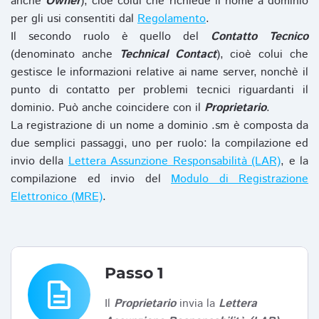
anche
Owner
), cioè colui che richiede il nome a dominio
per gli usi consentiti dal
Regolamento
.
Il secondo ruolo è quello del
Contatto Tecnico
(denominato anche
Technical Contact
), cioè colui che
gestisce le informazioni relative ai name server, nonchè il
punto di contatto per problemi tecnici riguardanti il
dominio. Può anche coincidere con il
Proprietario
.
La registrazione di un nome a dominio .sm è composta da
due semplici passaggi, uno per ruolo: la compilazione ed
invio della
Lettera Assunzione Responsabilità (LAR)
, e la
compilazione ed invio del
Modulo di Registrazione
Elettronico (MRE)
.
Passo 1
description
Il
Proprietario
invia la
Lettera