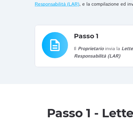
Responsabilità (LAR)
, e la compilazione ed in
Passo 1
description
Il
Proprietario
invia la
Lett
Responsabilità (LAR)
Passo 1 - Let