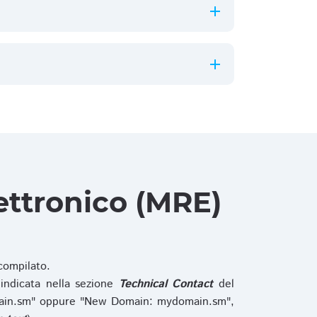
ettronico (MRE)
ompilato.
indicata nella sezione
Technical Contact
del
main.sm" oppure "New Domain: mydomain.sm",