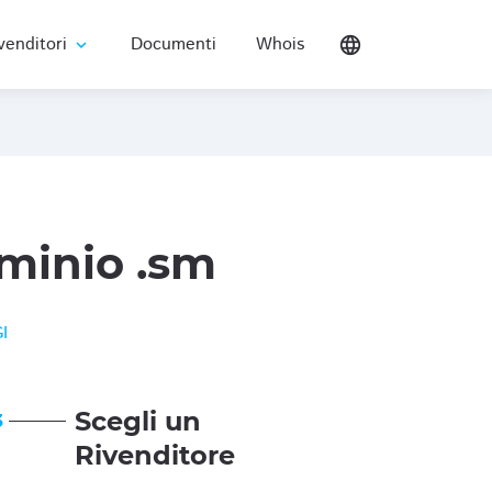
venditori
Documenti
Whois
language
expand_more
minio .sm
I
Scegli un
3
Rivenditore