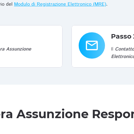
vio del
Modulo di Registrazione Elettronico (MRE)
.
Passo 
email
era Assunzione
Il
Contatto
Elettroni
tera Assunzione Respon