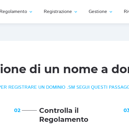
Regolamento
Registrazione
Gestione
Ri
expand_more
expand_more
expand_more
zione di un nome a do
PER REGISTRARE UN DOMINIO .SM SEGUI QUESTI PASSAGG
Controlla il
02
0
Regolamento