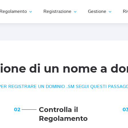
Regolamento
Registrazione
Gestione
Ri
expand_more
expand_more
expand_more
zione di un nome a do
PER REGISTRARE UN DOMINIO .SM SEGUI QUESTI PASSAGG
Controlla il
02
0
Regolamento