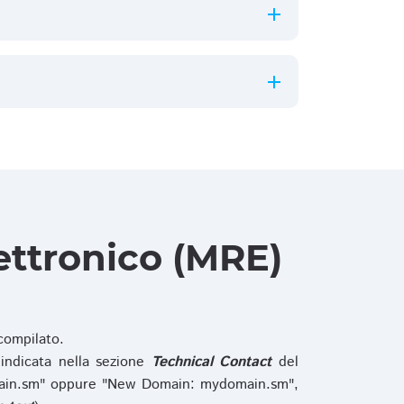
ettronico (MRE)
ompilato.
indicata nella sezione
Technical Contact
del
main.sm" oppure "New Domain: mydomain.sm",