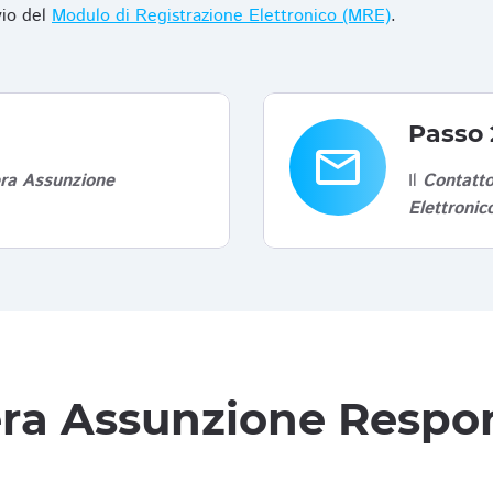
vio del
Modulo di Registrazione Elettronico (MRE)
.
Passo 
email
era Assunzione
Il
Contatto
Elettroni
tera Assunzione Respon