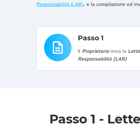
Responsabilità (LAR)
, e la compilazione ed in
Passo 1
description
Il
Proprietario
invia la
Lett
Responsabilità (LAR)
Passo 1 - Let