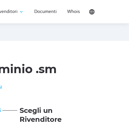
venditori
Documenti
Whois
language
expand_more
minio .sm
I
Scegli un
3
Rivenditore