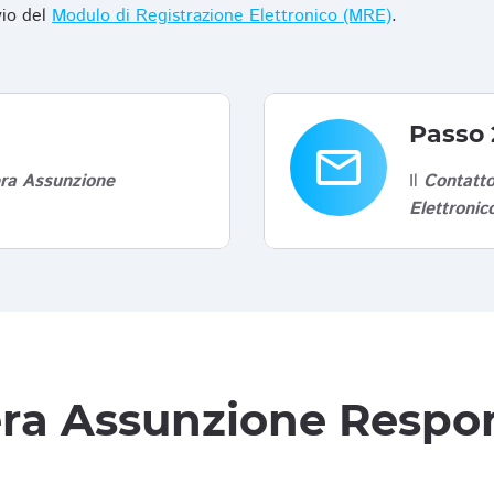
vio del
Modulo di Registrazione Elettronico (MRE)
.
Passo 
email
era Assunzione
Il
Contatto
Elettroni
tera Assunzione Respon