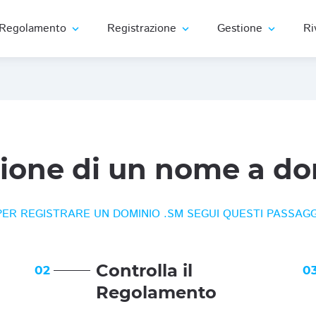
Regolamento
Registrazione
Gestione
Ri
expand_more
expand_more
expand_more
zione di un nome a do
PER REGISTRARE UN DOMINIO .SM SEGUI QUESTI PASSAGG
Controlla il
02
0
Regolamento