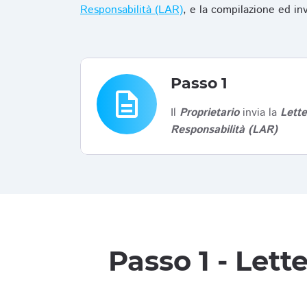
Responsabilità (LAR)
, e la compilazione ed in
Passo 1
description
Il
Proprietario
invia la
Lett
Responsabilità (LAR)
Passo 1 - Let