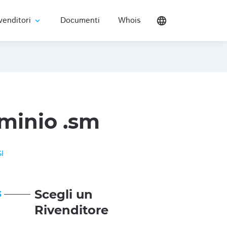
venditori
Documenti
Whois
language
expand_more
minio .sm
I
Scegli un
3
Rivenditore