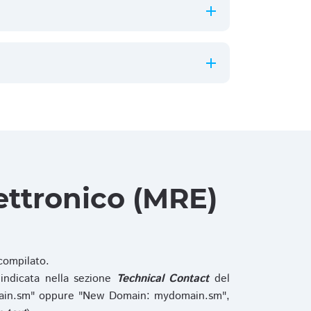
ettronico (MRE)
ompilato.
indicata nella sezione
Technical Contact
del
main.sm" oppure "New Domain: mydomain.sm",