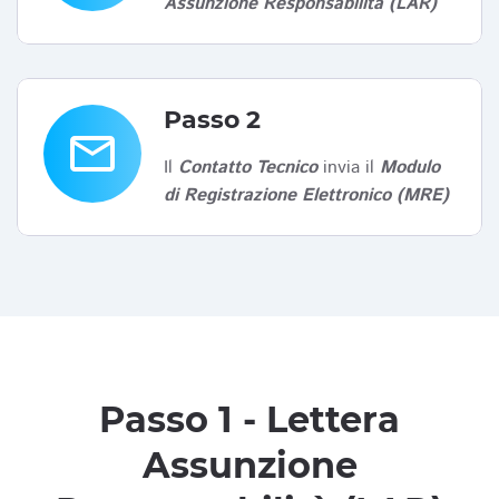
Assunzione Responsabilità (LAR)
Passo 2
email
Il
Contatto Tecnico
invia il
Modulo
di Registrazione Elettronico (MRE)
Passo 1 - Lettera
Assunzione