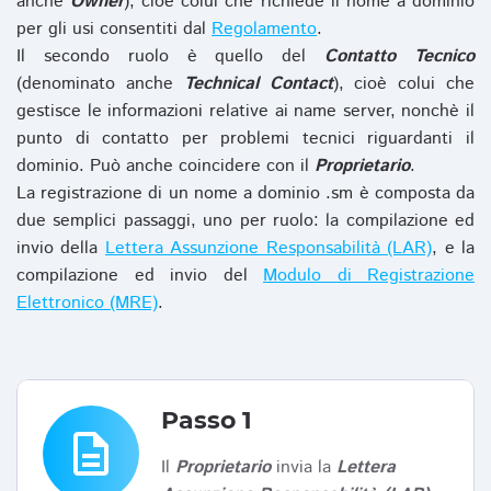
anche
Owner
), cioè colui che richiede il nome a dominio
per gli usi consentiti dal
Regolamento
.
Il secondo ruolo è quello del
Contatto Tecnico
(denominato anche
Technical Contact
), cioè colui che
gestisce le informazioni relative ai name server, nonchè il
punto di contatto per problemi tecnici riguardanti il
dominio. Può anche coincidere con il
Proprietario
.
La registrazione di un nome a dominio .sm è composta da
due semplici passaggi, uno per ruolo: la compilazione ed
invio della
Lettera Assunzione Responsabilità (LAR)
, e la
compilazione ed invio del
Modulo di Registrazione
Elettronico (MRE)
.
Passo 1
description
Il
Proprietario
invia la
Lettera