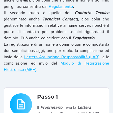
anche
Owner
), cioè colui che richiede il nome a dominio
per gli usi consentiti dal
Regolamento
.
Il secondo ruolo è quello del
Contatto Tecnico
(denominato anche
Technical Contact
), cioè colui che
gestisce le informazioni relative ai name server, nonchè il
punto di contatto per problemi tecnici riguardanti il
dominio. Può anche coincidere con il
Proprietario
.
La registrazione di un nome a dominio .sm è composta da
due semplici passaggi, uno per ruolo: la compilazione ed
invio della
Lettera Assunzione Responsabilità (LAR)
, e la
compilazione ed invio del
Modulo di Registrazione
Elettronico (MRE)
.
Passo 1
description
Il
Proprietario
invia la
Lettera