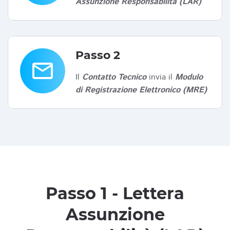
Assunzione Responsabilità (LAR)
Passo 2
email
Il
Contatto Tecnico
invia il
Modulo
di Registrazione Elettronico (MRE)
Passo 1 - Lettera
Assunzione