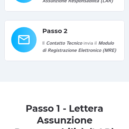
Assunzione Responsabilità (LAR)
Passo 2
email
Il
Contatto Tecnico
invia il
Modulo
di Registrazione Elettronico (MRE)
Passo 1 - Lettera
Assunzione