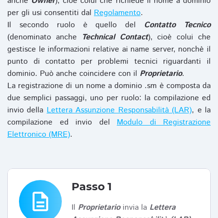
anche
Owner
), cioè colui che richiede il nome a dominio
per gli usi consentiti dal
Regolamento
.
Il secondo ruolo è quello del
Contatto Tecnico
(denominato anche
Technical Contact
), cioè colui che
gestisce le informazioni relative ai name server, nonchè il
punto di contatto per problemi tecnici riguardanti il
dominio. Può anche coincidere con il
Proprietario
.
La registrazione di un nome a dominio .sm è composta da
due semplici passaggi, uno per ruolo: la compilazione ed
invio della
Lettera Assunzione Responsabilità (LAR)
, e la
compilazione ed invio del
Modulo di Registrazione
Elettronico (MRE)
.
Passo 1
description
Il
Proprietario
invia la
Lettera