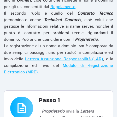
anche
Owner
), cioè colui che richiede il nome a dominio
per gli usi consentiti dal
Regolamento
.
Il secondo ruolo è quello del
Contatto Tecnico
(denominato anche
Technical Contact
), cioè colui che
gestisce le informazioni relative ai name server, nonchè il
punto di contatto per problemi tecnici riguardanti il
dominio. Può anche coincidere con il
Proprietario
.
La registrazione di un nome a dominio .sm è composta da
due semplici passaggi, uno per ruolo: la compilazione ed
invio della
Lettera Assunzione Responsabilità (LAR)
, e la
compilazione ed invio del
Modulo di Registrazione
Elettronico (MRE)
.
Passo 1
description
Il
Proprietario
invia la
Lettera