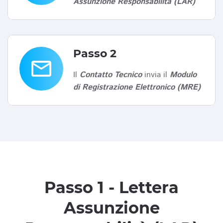
Assunzione Responsabilità (LAR)
Passo 2
email
Il
Contatto Tecnico
invia il
Modulo
di Registrazione Elettronico (MRE)
Passo 1 - Lettera
Assunzione