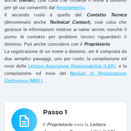
anche
Owner
), cioè colui che richiede il nome a dominio
per gli usi consentiti dal
Regolamento
.
Il secondo ruolo è quello del
Contatto Tecnico
(denominato anche
Technical Contact
), cioè colui che
gestisce le informazioni relative ai name server, nonchè il
punto di contatto per problemi tecnici riguardanti il
dominio. Può anche coincidere con il
Proprietario
.
La registrazione di un nome a dominio .sm è composta da
due semplici passaggi, uno per ruolo: la compilazione ed
invio della
Lettera Assunzione Responsabilità (LAR)
, e la
compilazione ed invio del
Modulo di Registrazione
Elettronico (MRE)
.
Passo 1
description
Il
Proprietario
invia la
Lettera