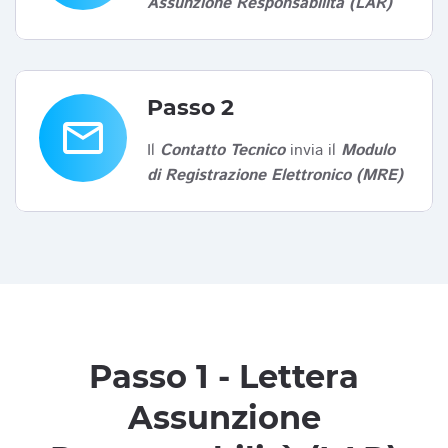
Assunzione Responsabilità (LAR)
Passo 2
email
Il
Contatto Tecnico
invia il
Modulo
di Registrazione Elettronico (MRE)
Passo 1 - Lettera
Assunzione