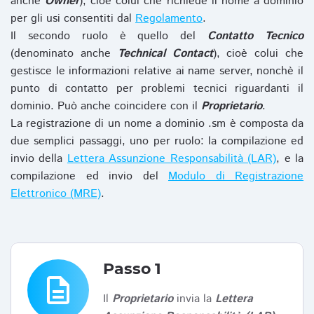
anche
Owner
), cioè colui che richiede il nome a dominio
per gli usi consentiti dal
Regolamento
.
Il secondo ruolo è quello del
Contatto Tecnico
(denominato anche
Technical Contact
), cioè colui che
gestisce le informazioni relative ai name server, nonchè il
punto di contatto per problemi tecnici riguardanti il
dominio. Può anche coincidere con il
Proprietario
.
La registrazione di un nome a dominio .sm è composta da
due semplici passaggi, uno per ruolo: la compilazione ed
invio della
Lettera Assunzione Responsabilità (LAR)
, e la
compilazione ed invio del
Modulo di Registrazione
Elettronico (MRE)
.
Passo 1
description
Il
Proprietario
invia la
Lettera