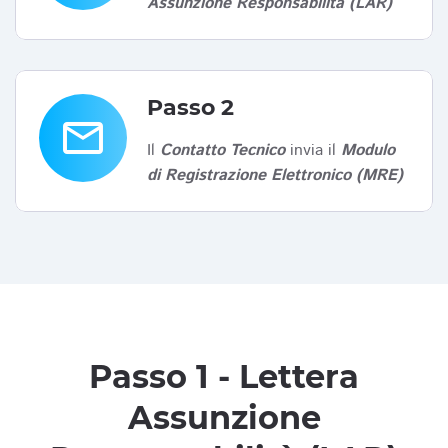
Assunzione Responsabilità (LAR)
Passo 2
email
Il
Contatto Tecnico
invia il
Modulo
di Registrazione Elettronico (MRE)
Passo 1 - Lettera
Assunzione